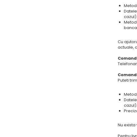
Metoda
Datele
cazul)
Metoda
banca
Cu ajutoru
actuale, 
Comanda
Telefona
Comanda
Puteti tr
Metoda
Datele
cazul)
Preciz
Nu exista
Pentru liv