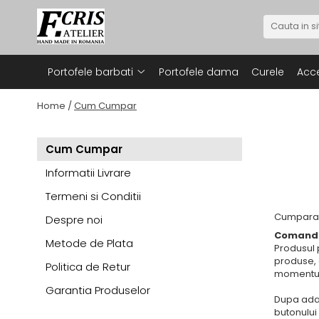
Portofele barbati
Portofele barbati
Portofele dama
Curele
Acce
Portofele premium
Portofele casual
Home /
Cum Cumpar
Cum Cumpar
Informatii Livrare
Termeni si Conditii
Cumparare
Despre noi
Comanda
Metode de Plata
Produsul p
produse, 
Politica de Retur
momentul 
Garantia Produselor
Dupa adau
butonului