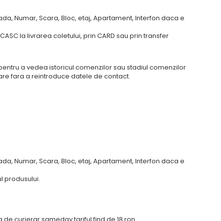
da, Numar, Scara, Bloc, etaj, Apartament, Interfon daca e
SC la livrarea coletului, prin CARD sau prin transfer
ti pentru a vedea istoricul comenzilor sau stadiul comenzilor
are fara a reintroduce datele de contact.
da, Numar, Scara, Bloc, etaj, Apartament, Interfon daca e
l produsului.
ma de curierar sameday tariful find de 18 ron