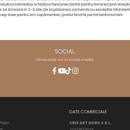
asybox sameday si fanbox fancurier,tariful pentru livrarea prin easybo
se livreaza in 2-3 zile de la plasarea comenzii,cu exceptia intarzieril
ep taxe pentru km suplimentari ,pretul fiind fix pe tot teritoriul tarii.
SOCIAL
Urmareste-ne in social media
DATE COMERCIALE
Plata
CRIS ART NORD S.R.L.
rt
J24/76/2023