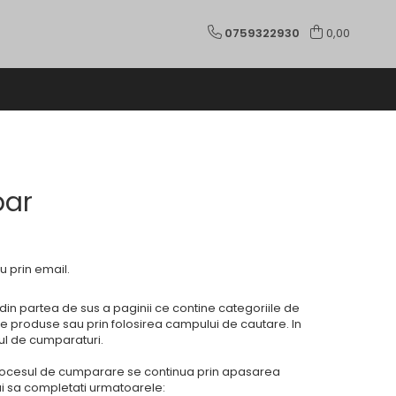
0759322930
0,00
ar
 prin email.
i din partea de sus a paginii ce contine categoriile de
de produse sau prin folosirea campului de cautare. In
ul de cumparaturi.
procesul de cumparare se continua prin apasarea
i sa completati urmatoarele: