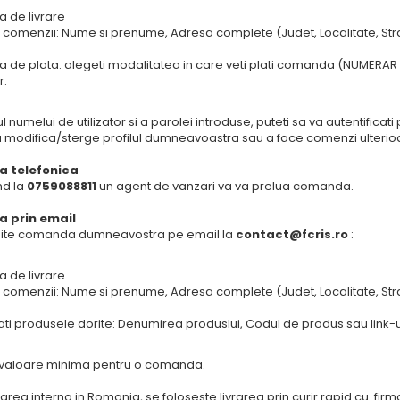
 de livrare
 comenzii: Nume si prenume, Adresa complete (Judet, Localitate, Stra
.
 de plata: alegeti modalitatea in care veti plati comanda (NUMERAR CA
r.
l numelui de utilizator si a parolei introduse, puteti sa va autentifica
a modifica/sterge profilul dumneavoastra sau a face comenzi ulterio
 telefonica
nd la
0759088811
un agent de vanzari va va prelua comanda.
 prin email
imite comanda dumneavostra pe email la
contact@fcris.ro
:
 de livrare
 comenzii: Nume si prenume, Adresa complete (Judet, Localitate, Stra
.
ati produsele dorite: Denumirea produslui, Codul de produs sau link-u
 valoare minima pentru o comanda.
rarea interna in Romania, se foloseste livrarea prin curir rapid cu fir