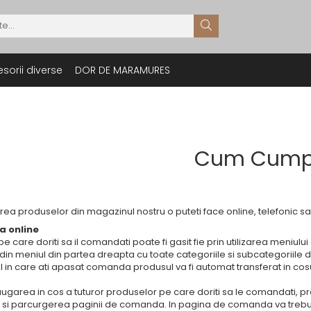
sorii diverse
DOR DE MARAMURES
Cum Cump
a produselor din magazinul nostru o puteti face online, telefonic sau
 online
e care doriti sa il comandati poate fi gasit fie prin utilizarea meniulu
din meniul din partea dreapta cu toate categoriile si subcategoriile 
in care ati apasat comanda produsul va fi automat transferat in cos
garea in cos a tuturor produselor pe care doriti sa le comandati, 
 si parcurgerea paginii de comanda. In pagina de comanda va trebu