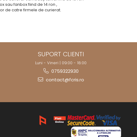
x sau fanbox fiind de 14 ron ,
or de catre firmele de curierat.
SUPORT CLIENTI
Luni - Vineri | 09:00 - 18:00
0759322930
contact@fcris.ro