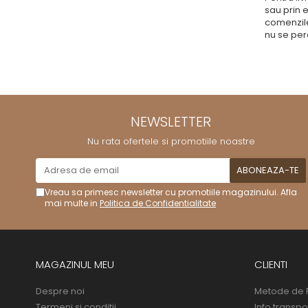
sau prin e
comenzile 
nu se perc
NEWSLETTER
Nu rata ofertele si promotiile noastre
Vreau sa primesc newsletter cu promotiile magazinului. Afla
mai multe in
Politica de Confidentialitate
MAGAZINUL MEU
CLIENTI
Despre noi
Metode de 
Termeni si conditii
Info transpo