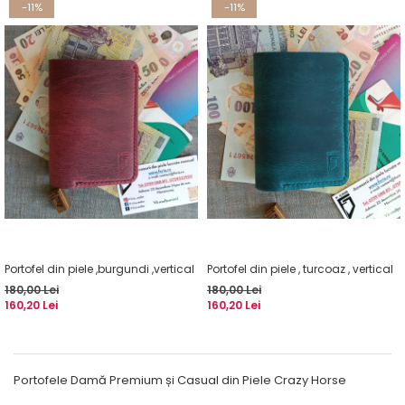
-11%
-11%
Portofel din piele ,burgundi ,vertical
Portofel din piele , turcoaz , vertical
180,00 Lei
180,00 Lei
160,20 Lei
160,20 Lei
Portofele Damă Premium și Casual din Piele Crazy Horse