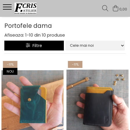
0,00
Portofele barbati
Portofele dama
Portofele premium
Afiseaza:
1-
10
din
10
produse
Portofele casual
Filtre
-11%
-11%
NOU