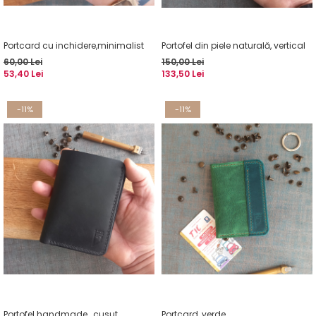
Portcard cu inchidere,minimalist
Portofel din piele naturală, vertical
60,00 Lei
150,00 Lei
53,40 Lei
133,50 Lei
-11%
-11%
Portofel handmade , cusut
Portcard ,verde