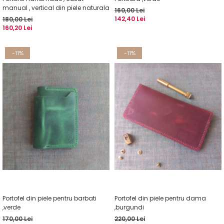
manual , vertical din piele naturala
160,00 Lei
142,40 Lei
180,00 Lei
160,20 Lei
-11%
-11%
Portofel din piele pentru barbati
Portofel din piele pentru dama
,verde
,burgundi
170,00 Lei
220,00 Lei