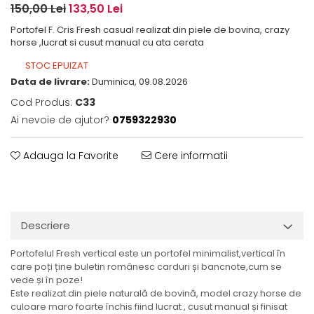
150,00 Lei
133,50 Lei
Portofel F. Cris Fresh casual realizat din piele de bovina, crazy
horse ,lucrat si cusut manual cu ata cerata
STOC EPUIZAT
Data de livrare:
Duminica, 09.08.2026
Cod Produs:
C33
Ai nevoie de ajutor?
0759322930
Adauga la Favorite
Cere informatii
Descriere
Portofelul Fresh vertical este un portofel minimalist,vertical în
care poți ține buletin românesc carduri și bancnote,cum se
vede și în poze!
Este realizat din piele naturală de bovină, model crazy horse de
culoare maro foarte închis fiind lucrat , cusut manual și finisat