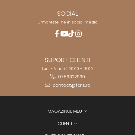
SOCIAL
Urmareste-ne in social media
SUPORT CLIENTI
Luni - Vineri | 09:00 - 18:00
0759322930
contact@fcris.ro
MAGAZINUL MEU
CLIENTI